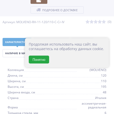
ПОДРОБНЕЕ О ДОСТАВКЕ
(0)
Артикул: MOLVENO-RH-11-120/110-C-Cr-IV
ХАРАКТЕРИСТИКИ
С ТОВАРОМ ПОКУПАЮТ
ИНСТРУКЦИЯ
Продолжая использовать наш сайт, вы
соглашаетесь на обработку данных cookie.
НАЛИЧИЕ В МАГАЗИНАХ
Понятно
МОЛЬВЕНО
Коллекция
(MOLVENO)
Длина, см
120
Ширина, см
110
Высота, см
195
Ширина входа, см
48
Страна
Италия
ассиметричная-
Форма
радиальная
Толщина стекла, мм
6