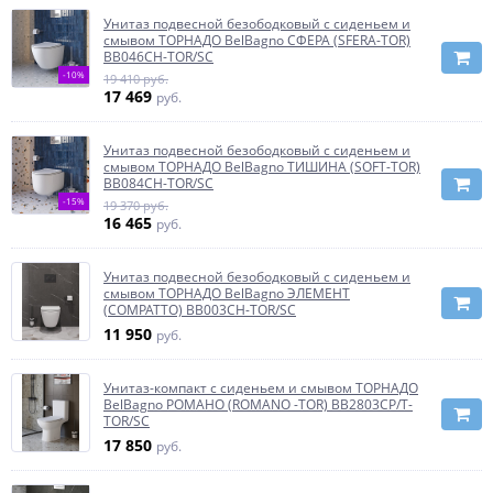
Унитаз подвесной безободковый с сиденьем и
смывом ТОРНАДО BelBagno СФЕРА (SFERA-TOR)
BB046CH-TOR/SC
-10%
19 410 руб.
17 469
руб.
Унитаз подвесной безободковый с сиденьем и
смывом ТОРНАДО BelBagno ТИШИНА (SOFT-TOR)
BB084CH-TOR/SC
-15%
19 370 руб.
16 465
руб.
Унитаз подвесной безободковый с сиденьем и
смывом ТОРНАДО BelBagno ЭЛЕМЕНТ
(COMPATTO) BB003CH-TOR/SC
11 950
руб.
Унитаз-компакт с сиденьем и смывом ТОРНАДО
BelBagno РОМАНО (ROMANO -TOR) BB2803CP/T-
TOR/SC
17 850
руб.