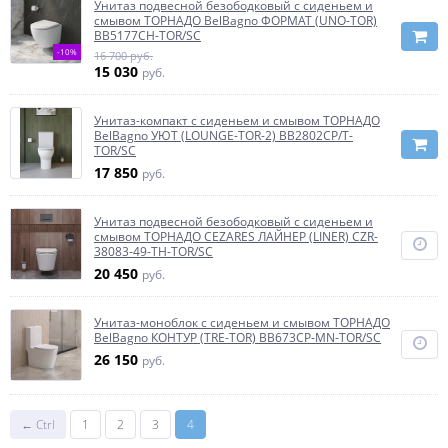
Унитаз подвесной безободковый с сиденьем и
смывом ТОРНАДО BelBagno ФОРМАТ (UNO-TOR)
BB5177CH-TOR/SC
-10%
16 700 руб.
15 030
руб.
Унитаз-компакт с сиденьем и смывом ТОРНАДО
BelBagno УЮТ (LOUNGE-TOR-2) BB2802CP/T-
TOR/SC
17 850
руб.
Унитаз подвесной безободковый с сиденьем и
смывом ТОРНАДО CEZARES ЛАЙНЕР (LINER) CZR-
38083-49-TH-TOR/SC
20 450
руб.
Унитаз-моноблок с сиденьем и смывом ТОРНАДО
BelBagno КОНТУР (TRE-TOR) BB673CP-MN-TOR/SC
26 150
руб.
← Ctrl
1
2
3
4