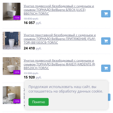
Унитаз подвесной безободковый с сиденьем и
смывом ТОРНАДО BelBagno БЛЕСК (LUCE)
BB076CH-TOR/SC
-15%
18 890 руб.
16 057
руб.
Унитаз приставной безободковый с сиденьем и
смывом ТОРНАДО BelBagno ПРИТЯЖЕНИЕ (FLAY-
TOR) BB1003CB-TOR/SC
24 410
руб.
Унитаз подвесной безободковый с сиденьем и
смывом ТОРНАДО BelBagno ФАКЕЛ (ARDENTE-R)
BB520CH-TOR/SC
-20%
19 900 руб.
15 920
руб.
Продолжая использовать наш сайт, вы
Унитаз подвесной безободковый с сиденьем и
соглашаетесь на обработку данных cookie.
смывом ТОРНАДО BelBagno КОНТУР (TRE-TOR)
BB5180CH-TOR/SC
-10%
Понятно
18 380 руб.
16 542
руб.