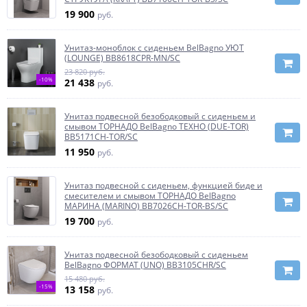
19 900
руб.
Унитаз-моноблок с сиденьем BelBagno УЮТ
(LOUNGE) BB8618CPR-MN/SC
23 820 руб.
-10%
21 438
руб.
Унитаз подвесной безободковый с сиденьем и
смывом ТОРНАДО BelBagno ТЕХНО (DUE-TOR)
BB5171CH-TOR/SC
11 950
руб.
Унитаз подвесной с сиденьем, функцией биде и
смесителем и смывом ТОРНАДО BelBagno
МАРИНА (MARINO) BB7026CH-TOR-BS/SC
19 700
руб.
Унитаз подвесной безободковый с сиденьем
BelBagno ФОРМАТ (UNO) BB3105CHR/SC
15 480 руб.
-15%
13 158
руб.