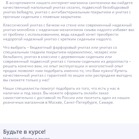
В ассортименте нашего интернет-магазина сантехники вы найдете
качественный напольный унитаз cezares, подвесной безободковый
унитаз belbagno, унитаз с антибактериальным покрытием и унитаз с
прочным сиденьем с плавным закрытием.
Классический унитаз с бачком на стене или современный надежный
унитаз-моноблок с надежным механизмом смыва надолго избавят вас
от проблем с использованием, ведь каждый хочет приобрести
недорогой надежный унитаз с крепким сиденьем надолго.
Что выбрать – бюджетный фарфоровый унитаз или унитаз со
специальным гладким покрытием керамикплюс, чезарес или
бельбанго, унитаз в классике с деревянным сиденьем или
современный подвесной унитаз с тонким сиденьем из дюропласта –
решать конечно вам, но опыт эксплуатации и многолетний опыт
продаж позволят нам подобрать именно то, что Вам нужно! Купить
качественный унитаз с гарантией по акции или распродаже выгодно
вы сможете только у нас!
Наши специалисты помогут подобрать из того, что есть у нас в
наличии и под заказ. Вы можете оформить онлайн заказ
самостоятельно с доставкой по России или посетить один из наших
розничных магазинов в Москве, Санкт-Петербурге, Самаре.
Будьте в курсе!
Новости, обзоры и акции