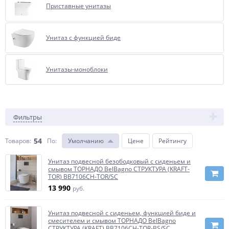
Приставные унитазы
Унитаз с функцией биде
Унитазы-моноблоки
Фильтры
54
Товаров:
По
:
Умолчанию
Цене
Рейтингу
Унитаз подвесной безободковый с сиденьем и
смывом ТОРНАДО BelBagno СТРУКТУРА (KRAFT-
TOR) BB7106CH-TOR/SC
13 990
руб.
Унитаз подвесной с сиденьем, функцией биде и
смесителем и смывом ТОРНАДО BelBagno
СТРУКТУРА (KRAFT) BB7106CH-TOR-BS/SC