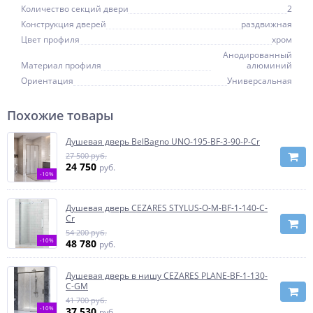
Количество секций двери
2
Конструкция дверей
раздвижная
Цвет профиля
хром
Анодированный
Материал профиля
алюминий
Ориентация
Универсальная
Похожие товары
Душевая дверь BelBagno UNO-195-BF-3-90-P-Cr
27 500 руб.
24 750
руб.
-10%
Душевая дверь CEZARES STYLUS-O-M-BF-1-140-C-
Cr
54 200 руб.
-10%
48 780
руб.
Душевая дверь в нишу CEZARES PLANE-BF-1-130-
C-GM
41 700 руб.
-10%
37 530
руб.