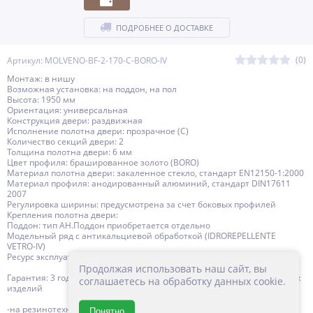
ПОДРОБНЕЕ О ДОСТАВКЕ
(0)
Артикул: MOLVENO-BF-2-170-C-BORO-IV
Монтаж: в нишу
Возможная установка: на поддон, на пол
Высота: 1950 мм
Ориентация: универсальная
Конструкция двери: раздвижная
Исполнение полотна двери: прозрачное (C)
Количество секций двери: 2
Толщина полотна двери: 6 мм
Цвет профиля: брашированное золото (BORO)
Материал полотна двери: закаленное стекло, стандарт EN12150-1:2000
Материал профиля: анодированный алюминий, стандарт DIN17611
2007
Регулировка ширины: предусмотрена за счет боковых профилей
Крепления полотна двери:
Поддон: тип АН.Поддон приобретается отдельно
Модельный ряд с антикальциевой обработкой (IDROREPELLENTE
VETRO-IV)
Ресурс эксплуатации: 15 лет
Продолжая использовать наш сайт, вы
Гарантия: 3 года с даты продажи, за исключением резинотехнических
соглашаетесь на обработку данных cookie.
изделий
-на резинотехнические изделия (силиконовые уплотнители,
Понятно