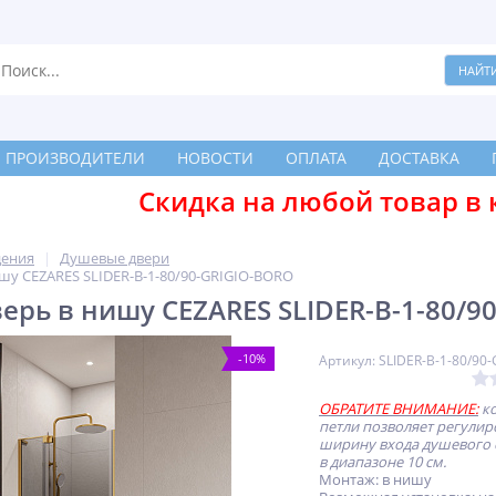
ПРОИЗВОДИТЕЛИ
НОВОСТИ
ОПЛАТА
ДОСТАВКА
Скидка на любой товар в 
дения
Душевые двери
шу CEZARES SLIDER-B-1-80/90-GRIGIO-BORO
ерь в нишу CEZARES SLIDER-B-1-80/9
-10%
Артикул: SLIDER-B-1-80/90
ОБРАТИТЕ ВНИМАНИЕ:
ко
петли позволяет регулир
ширину входа душевого
в диапазоне 10 см.
Монтаж: в нишу