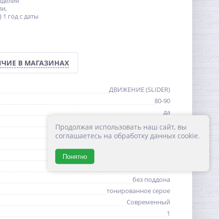
зделия
ли,
 1 год с даты
ЧИЕ В МАГАЗИНАХ
ДВИЖЕНИЕ (SLIDER)
80-90
да
80-90
Продолжая использовать наш сайт, вы
195
соглашаетесь на обработку данных cookie.
47.5-57.5
Понятно
Италия, Китай
8
без поддона
тонированное серое
Современный
1