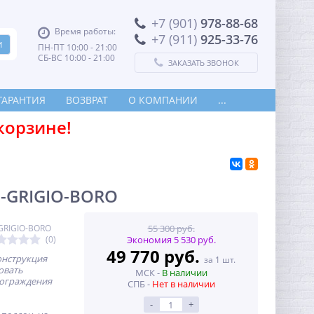
+7 (901)
978-88-68
Время работы:
+7 (911)
925-33-76
ПН-ПТ 10:00 - 21:00
СБ-ВС 10:00 - 21:00
ЗАКАЗАТЬ ЗВОНОК
ГАРАНТИЯ
ВОЗВРАТ
О КОМПАНИИ
...
корзине!
0-GRIGIO-BORO
-GRIGIO-BORO
55 300 руб.
(0)
Экономия 5 530 руб.
49 770 руб.
нструкция
за 1 шт.
овать
МСК -
В наличии
 ограждения
СПБ -
Нет в наличии
-
+