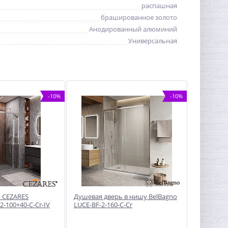
распашная
брашированное золото
Анодированный алюминий
Универсальная
-10%
-10%
 CEZARES
Душевая дверь в нишу BelBagno
-100+40-C-Cr-IV
LUCE-BF-2-160-C-Cr