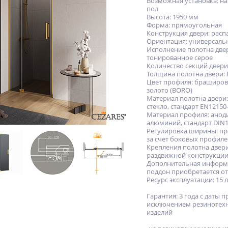
Возможная установка: на
пол
Высота: 1950 мм
Форма: прямоугольная
Конструкция двери: рас
Ориентация: универсаль
Исполнение полотна две
тонированное серое
Количество секций двери
Толщина полотна двери: 
Цвет профиля: браширо
золото (BORO)
Материал полотна двери:
стекло, стандарт EN12150
Материал профиля: ано
алюминий, стандарт DIN1
Регулировка ширины: пр
за счет боковых профил
Крепления полотна двери
раздвижной конструкци
Дополнительная информ
поддон приобретается о
Ресурс эксплуатации: 15 
Гарантия: 3 года с даты п
исключением резинотех
изделий