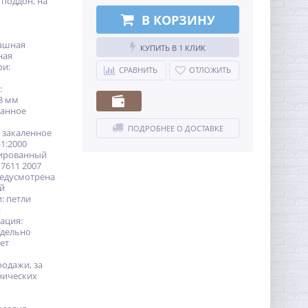
 поддон, на
В КОРЗИНУ
пашная
КУПИТЬ В 1 КЛИК
ная
ри:
СРАВНИТЬ
ОТЛОЖИТЬ
:
8 мм
ванное
ПОДРОБНЕЕ О ДОСТАВКЕ
 закаленное
-1:2000
дированный
7611 2007
едусмотрена
ей
: петли
и
ация:
тдельно
лет
родажи, за
нических