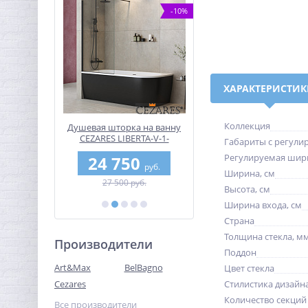
-10%
-30%
ХАРАКТЕРИСТИ
Коллекция
ка на ванну
Смеситель для раковины
Душевая дверь BelB
ERTA-V-1-
высокий CEZARES SLIDER-
UNO-195-BF-3-110-C
Габариты с регули
C-NERO
LC-GM-W0
Регулируемая шир
50
9 695
25 650
руб.
руб.
руб.
Ширина, см
 руб.
13 850 руб.
28 500 руб.
Высота, см
Ширина входа, см
Страна
Толщина стекла, м
Производители
Поддон
Art&Max
BelBagno
Цвет стекла
Cezares
Стилистика дизайн
Количество секций
Все производители