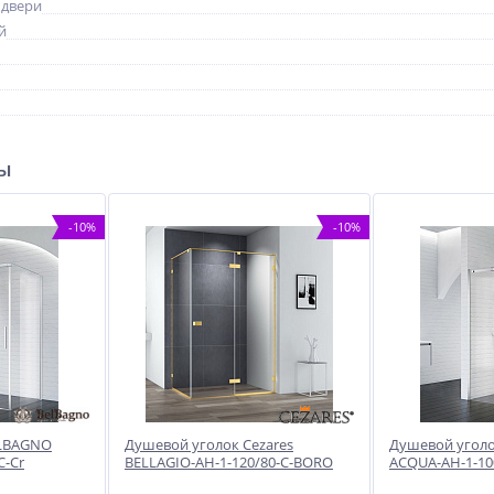
 двери
й
ры
-10%
-10%
ELBAGNO
Душевой уголок Cezares
Душевой угол
C-Cr
BELLAGIO-AH-1-120/80-C-BORO
ACQUA-AH-1-100