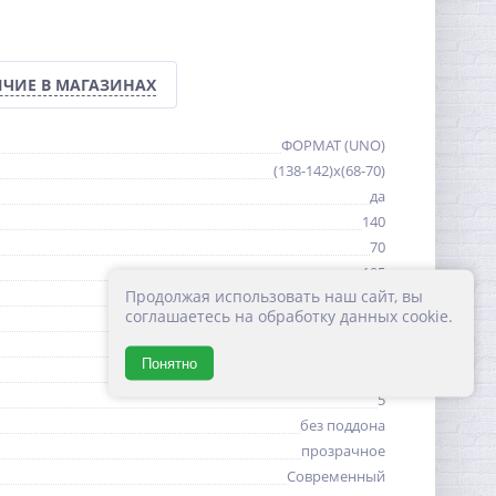
ЧИЕ В МАГАЗИНАХ
ФОРМАТ (UNO)
(138-142)x(68-70)
да
140
70
195
Продолжая использовать наш сайт, вы
прямоугольная
соглашаетесь на обработку данных cookie.
64
Италия, Китай
Понятно
прямоугольная
5
без поддона
прозрачное
Современный