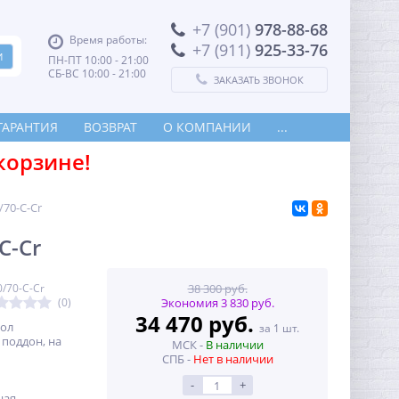
+7 (901)
978-88-68
Время работы:
+7 (911)
925-33-76
ПН-ПТ 10:00 - 21:00
СБ-ВС 10:00 - 21:00
ЗАКАЗАТЬ ЗВОНОК
ГАРАНТИЯ
ВОЗВРАТ
О КОМПАНИИ
...
корзине!
70-C-Cr
C-Cr
/70-C-Cr
38 300 руб.
(0)
Экономия 3 830 руб.
34 470 руб.
гол
за 1 шт.
 поддон, на
МСК -
В наличии
СПБ -
Нет в наличии
-
+
ная