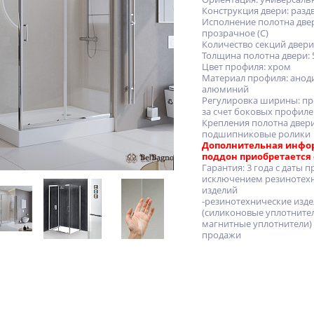
Конструкция двери: раз
Исполнение полотна две
прозрачное (C)
Количество секций двери:
Толщина полотна двери: 
Цвет профиля: хром
Материал профиля: ано
алюминий
Регулировка ширины: пр
за счет боковых профил
Крепления полотна двер
подшипниковые ролики
Дополнительная инфо
поддон приобретается
Гарантия: 3 года с даты п
исключением резинотех
изделий
-резинотехнические изд
(силиконовые уплотните
магнитные уплотнители) 1
продажи