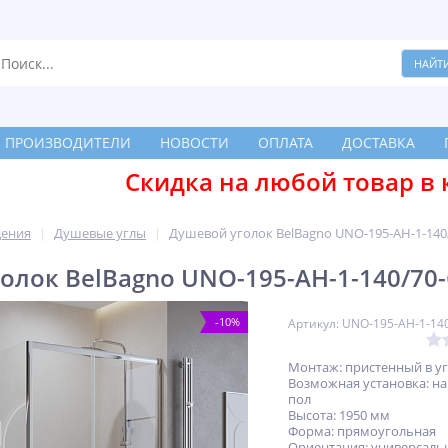
ПРОИЗВОДИТЕЛИ
НОВОСТИ
ОПЛАТА
ДОСТАВКА
Скидка на любой товар в 
дения
Душевые углы
Душевой уголок BelBagno UNO-195-AH-1-140/
олок BelBagno UNO-195-AH-1-140/70-
-10%
Артикул: UNO-195-AH-1-140
Монтаж: пристенный в у
Возможная установка: на
пол
Высота: 1950 мм
Форма: прямоугольная
Ориентация: универсаль