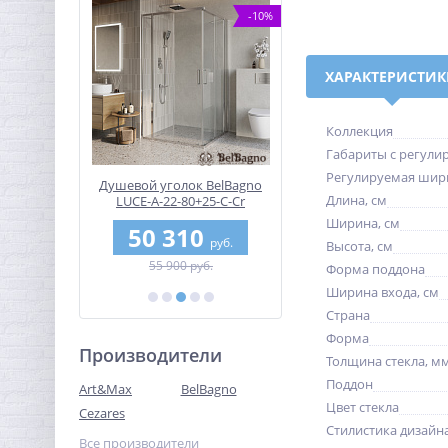
-10%
-10%
ХАРАКТЕРИСТИ
Коллекция
Габариты с регули
Регулируемая шир
ь в нишу
Душевой уголок BelBagno
Раковина накладная
Длина, см
F-1-110-C-
LUCE-A-22-80+25-C-Cr
керамическая, чёрна
матовая Belbagno BB13
Ширина, см
0
50 310
10 992
H301
руб.
руб.
руб.
Высота, см
б.
55 900 руб.
18 320 руб.
Форма поддона
Ширина входа, см
Страна
Форма
Производители
Толщина стекла, м
Поддон
Art&Max
BelBagno
Цвет стекла
Cezares
Стилистика дизайн
Все производители