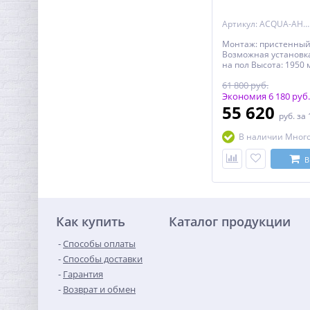
Артикул: ACQUA-AH-1-110/80-C-Cr
Монтаж: пристенный 
Возможная установка
на пол Высота: 1950
прямоугольная Орие
61 800 руб.
универсальная Конс
двери: раздвижная 
Экономия 6 180 руб.
полотна двери: Сr (Х
55 620
руб.
за 
(чёрный). Количеств
двери: 1 Толщина по
В наличии Мног
8 мм Цвет профиля: 
Материал полотна д
закаленное стекло Р
В
ширины: предусмотре
боковых профилей К
полотна двери: двой
Дополнительная ин
поддон приобретает
Как купить
Каталог продукции
Ресурс эксплуатации:
Способы оплаты
Способы доставки
Гарантия
Возврат и обмен