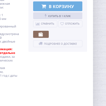
движная
В КОРЗИНУ
ри:
 1
КУПИТЬ В 1 КЛИК
5 мм
СРАВНИТЬ
ОТЛОЖИТЬ
дированный
едусмотрена
ей
и: двойные
ПОДРОБНЕЕ О ДОСТАВКЕ
рмация:
 отдельно
родажи, за
нических
елия
ли,
 год с даты