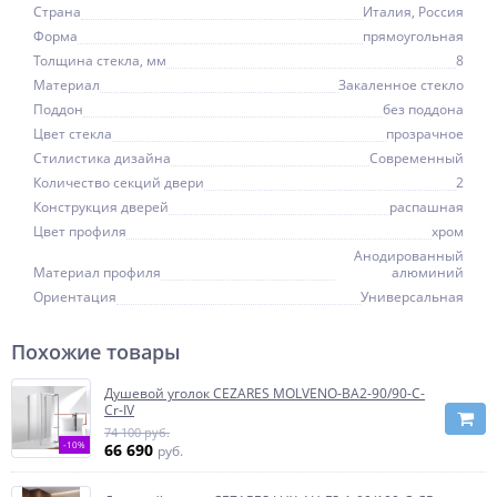
Страна
Италия, Россия
Форма
прямоугольная
Толщина стекла, мм
8
Материал
Закаленное стекло
Поддон
без поддона
Цвет стекла
прозрачное
Стилистика дизайна
Современный
Количество секций двери
2
Конструкция дверей
распашная
Цвет профиля
хром
Анодированный
Материал профиля
алюминий
Ориентация
Универсальная
Похожие товары
Душевой уголок CEZARES MOLVENO-BA2-90/90-C-
Cr-IV
74 100 руб.
-10%
66 690
руб.