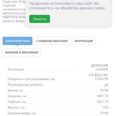
Гарантия: 3 года с даты продажи, за исключением резинотехнических
Продолжая использовать наш сайт, вы
изделий
соглашаетесь на обработку данных cookie.
-на резинотехнические изделия (силиконовые уплотнители,
магнитные уплотнители, ) 1 год с даты продажи
ОБРАТИТЕ ВНИМАНИЕ: конструкция петли позволяет регулировать
Понятно
ширину входа душевого ограждения в диапазоне 10 см.
ХАРАКТЕРИСТИКИ
С ТОВАРОМ ПОКУПАЮТ
ИНСТРУКЦИЯ
НАЛИЧИЕ В МАГАЗИНАХ
ДВИЖЕНИЕ
Коллекция
(SLIDER)
(70-80)x(100-
Габариты с регулировками, см
110)x195
Регулируемая ширина
да
Длина, см
70-80
Ширина, см
100-110
Глубина, см
100-110
Высота, см
195
Ширина входа, см
75-89