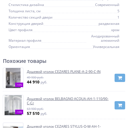
Стилистика дизайна
Современный
Толщина листа, см
5
Количество секций двери
1
Конструкция дверей
раздвижная
Цвет профиля
хром
Анодированный
Материал профиля
алюминий
Ориентация
Универсальная
Похожие товары
Душевой уголок CEZARES PLANE-A-2-90-C-IN
49 900 руб.
44 910
руб.
-10%
Душевой уголок BELBAGNO ACQUA-AH-1-110/90-
C-Cr
63 900 руб.
-10%
57 510
руб.
Душевой уголок CEZARES STYLUS-O-M-AH-1-