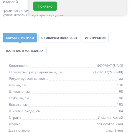
изделий
Понятно
-резинотехнические изделия (силиконовые уплотнители, магнитные
уплотнители) 1 год с даты продажи
ХАРАКТЕРИСТИКИ
С ТОВАРОМ ПОКУПАЮТ
ИНСТРУКЦИЯ
НАЛИЧИЕ В МАГАЗИНАХ
Коллекция
ФОРМАТ (UNO)
Габариты с регулировками, см
(128-132)*(88-90)
Регулируемая ширина
да
Длина, см
130
Ширина, см
90
Глубина, см
90
Высота, см
195
Ширина входа, см
64
Страна
Италия, Китай
Форма
прямоугольная
Цвет стекла
рифлёное