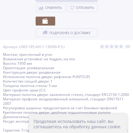
СРАВНИТЬ
ОТЛОЖИТЬ
ПОДРОБНЕЕ О ДОСТАВКЕ
(0)
Артикул: UNO-195-AH-1-130/90-P-Cr
Монтаж: пристенный в угол
Возможная установка: на поддон, на пол
Высота: 1950 мм
Ориентация: универсальная
Конструкция двери: раздвижная
Исполнение полотна двери: рифленое PUNTO (P)
Количество секций двери: 1
Толщина полотна стекла: 5 мм
Цвет профиля: хром (Cr)
Материал полотна двери: закаленное стекло, стандарт EN12150-1:2000
Материал профиля: анодированный алюминий, стандарт DIN17611
2007
Регулировка ширины: предусмотрена за счет боковых профилей
Крепления полотна двери: двойные подшипниковые ролики
Дополнительная информация: поддон приобретается отдельно
Продолжая использовать наш сайт, вы
Ресурс эксплуатации: 15 лет
соглашаетесь на обработку данных cookie.
Гарантия: 3 года с даты продажи, за исключением резинотехнических