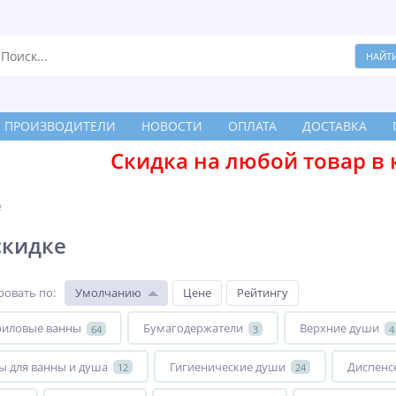
ПРОИЗВОДИТЕЛИ
НОВОСТИ
ОПЛАТА
ДОСТАВКА
Скидка на любой товар в 
е
скидке
ровать по
:
Умолчанию
Цене
Рейтингу
риловые ванны
Бумагодержатели
Верхние души
64
3
4
ы для ванны и душа
Гигиенические души
Диспенс
12
24