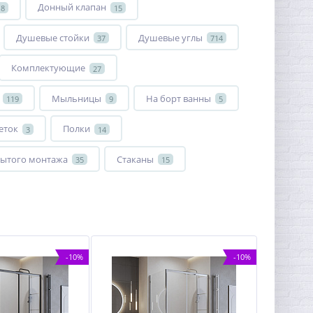
Донный клапан
18
15
Душевые стойки
Душевые углы
37
714
Комплектующие
27
Мыльницы
На борт ванны
119
9
5
еток
Полки
3
14
ытого монтажа
Стаканы
35
15
-10%
-10%