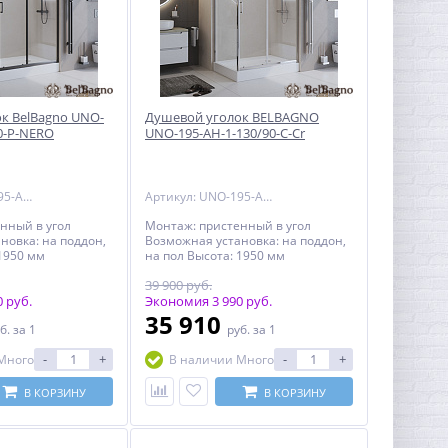
к BelBagno UNO-
Душевой уголок BELBAGNO
0-P-NERO
UNO-195-AH-1-130/90-C-Cr
Артикул: UNO-195-AH-1-120/90-P-NERO
Артикул: UNO-195-AH-1-130/90-C-Cr
нный в угол
Монтаж: пристенный в угол
новка: на поддон,
Возможная установка: на поддон,
 1950 мм
на пол Высота: 1950 мм
ниверсальная
Ориентация: универсальная
39 900 руб.
ери: раздвижная
Конструкция двери: раздвижная
отна двери:
 руб.
Исполнение полотна двери:
Экономия 3 990 руб.
 (P) Количество
прозрачное (C) Количество секций
35 910
б.
за 1
руб.
за 1
1 Толщина полотна
двери: 1 Толщина полотна стекла:
ет профиля:
5 мм Цвет профиля: хром (Cr)
-
+
-
+
Много
В наличии Много
й (NERO) Материал
Материал полотна двери:
 закаленное
закаленное стекло, стандарт
т EN12150-1:2000
EN12150-1:2000 Материал
В КОРЗИНУ
В КОРЗИНУ
иля:
профиля: анодированный
й алюминий,
алюминий, стандарт DIN17611
611 2007
2007 Регулировка ширины: