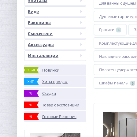
Унитазы
Для ванны с душем
Биде
Душевые гарнитур
Раковины
Ершики
З
4
Смесители
Комплектующие дл
Аксессуары
Инсталляции
Накладные ракови
Полотенцедержате
Новинки
НОВИНКА
Хиты продаж
ХИТ
Шкафы пеналы
5
Скидки
%
Товар с экспозиции
%
Готовые Решения
%