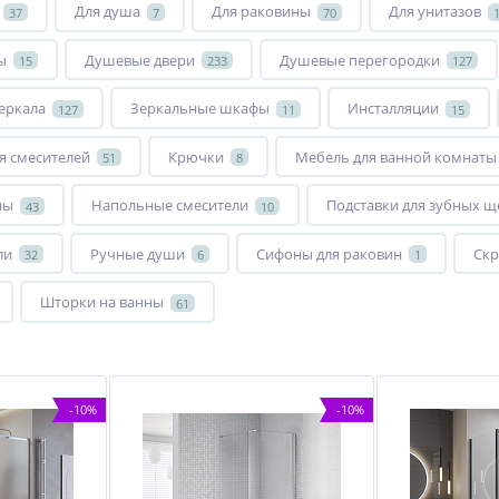
Для душа
Для раковины
Для унитазов
37
7
70
ы
Душевые двери
Душевые перегородки
15
233
127
еркала
Зеркальные шкафы
Инсталляции
127
11
15
я смесителей
Крючки
Мебель для ванной комнаты
51
8
ны
Напольные смесители
Подставки для зубных щ
43
10
ли
Ручные души
Сифоны для раковин
Скр
32
6
1
Шторки на ванны
61
-10%
-10%